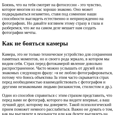
Боязнь, что на тебя смотрят на фотосессии - это чувство,
которое многим из нас хорошо знакомо. Оно может
подкрадываться незаметно, ставя под сомнение наши
способности выглядеть естественно и непринужденно на
фотографиях. Но давайте взглянем этому страху в глаза и
разберемся, что же на самом деле мешает нам создать
фотографии мечты.
Как не бояться камеры
Камера, это не только техническое устройство для сохранения
памятных моментов, но и своего рода зеркало, в котором мы
видим себя. Страх перед фотокамерой явление довольно
распространенное. Часто можно услышать от друзей или
знакомых следующую фразу: «я не люблю фотографироваться,
потому что боюсь объектива За этим часто скрывается страх
перед необходимостью взаимодействовать с фотографом и
другими незнакомыми людьми (визажистом, стилистом и др.).
Один из способов справиться с этим страхом представить, что
перед вами не фотограф, которого вы видите впервые, а ваш
лучший друг, которому вы доверяете. Такой психологический
прием поможет немного расслабиться. Важно не думать о том,
как вы выглядите в реальности или как будете выглядеть на