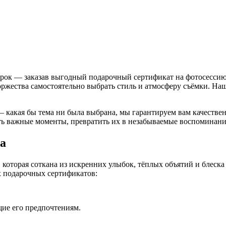
к — заказав выгодный подарочный сертификат на фотосессию от
оржества самостоятельно выбрать стиль и атмосферу съёмки. Н
 какая бы тема ни была выбрана, мы гарантируем вам качественн
еть важные моменты, превратить их в незабываемые воспоминани
а
, которая соткана из искренних улыбок, тёплых объятий и блеска 
х подарочных сертификатов:
щие его предпочтениям.