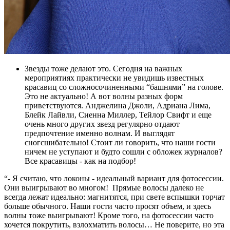
Звезды тоже делают это. Сегодня на важных
мероприятиях практически не увидишь известных
красавиц со сложносочиненными “башнями” на голове.
Это не актуально! А вот волны разных форм
приветствуются. Анджелина Джоли, Адриана Лима,
Блейк Лайвли, Сиенна Миллер, Тейлор Свифт и еще
очень много других звезд регулярно отдают
предпочтение именно волнам. И выглядят
сногсшибательно! Стоит ли говорить, что наши гости
ничем не уступают и будто сошли с обложек журналов?
Все красавицы - как на подбор!
“- Я считаю, что локоны - идеальный вариант для фотосессии.
Они выигрывают во многом! Прямые волосы далеко не
всегда лежат идеально: магнитятся, при свете вспышки торчат
больше обычного. Наши гости часто просят объем, и здесь
волны тоже выигрывают! Кроме того, на фотосессии часто
хочется покрутить, взлохматить волосы… Не поверите, но эта