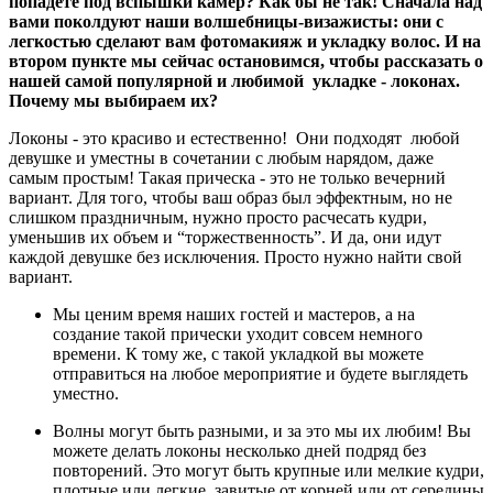
попадете под вспышки камер? Как бы не так! Сначала над
вами поколдуют наши волшебницы-визажисты: они с
легкостью сделают вам фотомакияж и укладку волос. И на
втором пункте мы сейчас остановимся, чтобы рассказать о
нашей самой популярной и любимой укладке - локонах.
Почему мы выбираем их?
Локоны - это красиво и естественно! Они подходят любой
девушке и уместны в сочетании с любым нарядом, даже
самым простым! Такая прическа - это не только вечерний
вариант. Для того, чтобы ваш образ был эффектным, но не
слишком праздничным, нужно просто расчесать кудри,
уменьшив их объем и “торжественность”. И да, они идут
каждой девушке без исключения. Просто нужно найти свой
вариант.
Мы ценим время наших гостей и мастеров, а на
создание такой прически уходит совсем немного
времени. К тому же, с такой укладкой вы можете
отправиться на любое мероприятие и будете выглядеть
уместно.
Волны могут быть разными, и за это мы их любим! Вы
можете делать локоны несколько дней подряд без
повторений. Это могут быть крупные или мелкие кудри,
плотные или легкие, завитые от корней или от середины