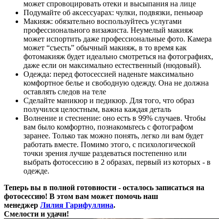
может спровоцировать отеки и высыпания на лице
Подумайте об аксессуарах: чулки, подвязки, пеньюар
Макияж: обязательно воспользуйтесь услугами
профессионального визажиста. Неумелый макияж
может испортить даже профессиональные фото. Камера
может “съесть” обычный макияж, в то время как
фотомакияж будет идеально смотреться на фотографиях,
даже если он максимально естественный (нюдовый).
Одежда: перед фотосессией наденьте максимально
комфортное белье и свободную одежду. Она не должна
оставлять следов на теле
Сделайте маникюр и педикюр. Для того, что образ
получился целостным, важна каждая деталь
Волнение и стеснение: оно есть в 99% случаев. Чтобы
вам было комфортно, познакомьтесь с фотографом
заранее. Только так можно понять, легко ли вам будет
работать вместе. Помимо этого, с психологической
точки зрения лучше раздеваться постепенно или
выбрать фотосессию в 2 образах, первый из которых - в
одежде.
Теперь вы в полной готовности - осталось записаться на
фотосессию! В этом вам может помочь наш
менеджер
Лилия Гарифуллина
.
Смелости и удачи!