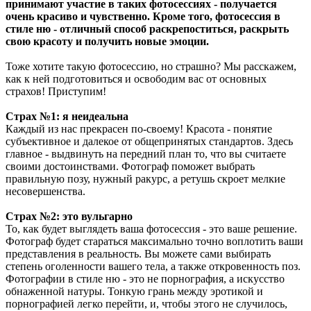
принимают участие в таких фотосессиях - получается
очень красиво и чувственно. Кроме того, фотосессия в
стиле ню - отличный способ раскрепоститься, раскрыть
свою красоту и получить новые эмоции.
Тоже хотите такую фотосессию, но страшно? Мы расскажем,
как к ней подготовиться и освободим вас от основных
страхов! Приступим!
Страх №1: я неидеальна
Каждый из нас прекрасен по-своему! Красота - понятие
субъективное и далекое от общепринятых стандартов. Здесь
главное - выдвинуть на передний план то, что вы считаете
своими достоинствами. Фотограф поможет выбрать
правильную позу, нужный ракурс, а ретушь скроет мелкие
несовершенства.
Страх №2: это вульгарно
То, как будет выглядеть ваша фотосессия - это ваше решение.
Фотограф будет стараться максимально точно воплотить ваши
представления в реальность. Вы можете сами выбирать
степень оголенности вашего тела, а также откровенность поз.
Фотографии в стиле ню - это не порнография, а искусство
обнаженной натуры. Тонкую грань между эротикой и
порнографией легко перейти, и, чтобы этого не случилось,