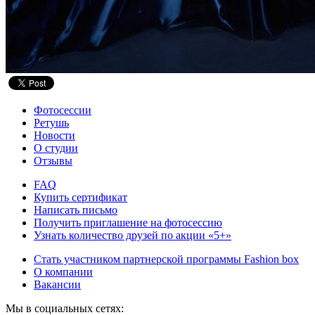
Фотосессии
Ретушь
Новости
О студии
Отзывы
FAQ
Купить сертификат
Написать письмо
Получить приглашение на фотосессию
Узнать количество друзей по акции «5+»
Стать участником партнерской программы Fashion box
О компании
Вакансии
Мы в социальных сетях: