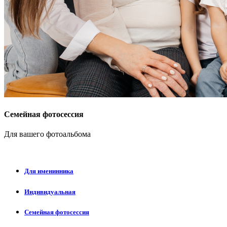
Семейная фотосессия
Для вашего фотоальбома
Для именинника
Индивидуальная
Семейная фотосессия