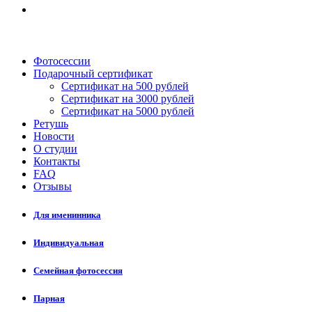
Фотосессии
Подарочный сертификат
Сертификат на 500 рублей
Сертификат на 3000 рублей
Сертификат на 5000 рублей
Ретушь
Новости
О студии
Контакты
FAQ
Отзывы
Для именинника
Индивидуальная
Семейная фотосессия
Парная