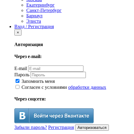
Екатеринбург
Санкт-Петербург
Барнаул
Элиста
Вход / Регистрация
×
Авторизация
Через e-mail:
E-mail
Пароль
Запомнить меня
Согласен с условиями
обработки данных
Через соцсети:
Забыли пароль?
Регистрация
Авторизоваться