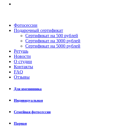
Фотосессии
Подарочный сертификат
Сертификат на 500 рублей
Сертификат на 3000 рублей
Сертификат на 5000 рублей
Ретушь
Новости
О студии
Контакты
FAQ
Отзывы
Для именинника
Индивидуальная
Семейная фотосессия
Парная